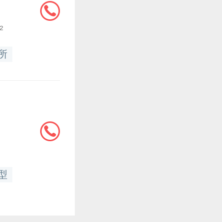
²
所
型