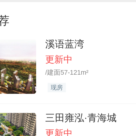
荐
溪语蓝湾
更新中
/建面57-121m²
现房
三田雍泓·青海城
更新中